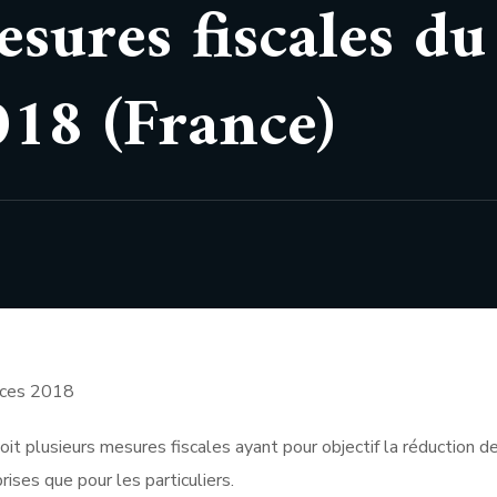
sures fiscales du
018 (France)
it plusieurs mesures fiscales ayant pour objectif la réduction de
rises que pour les particuliers.