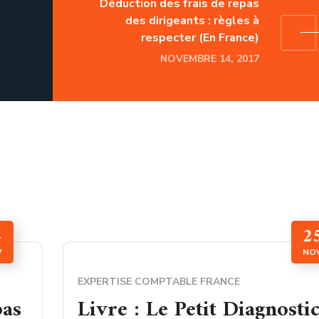
Déduction des frais de repas
des dirigeants : règles à
respecter (En France)
NOVEMBRE 14, 2017
4
2
V
NO
EXPERTISE COMPTABLE FRANCE
pas
Livre : Le Petit Diagnosti