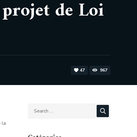
 projet de Loi
47
967
 la