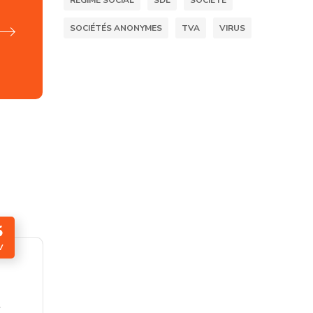
RÉGIME SOCIAL
SDL
SOCIÉTÉ
SOCIÉTÉS ANONYMES
TVA
VIRUS
5
V
c