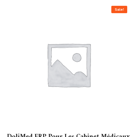
Sale!
DoliMed ERP Pour Les Cabinet Médicaux