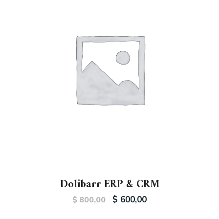
Dolibarr ERP & CRM
$
600,00
$
800,00