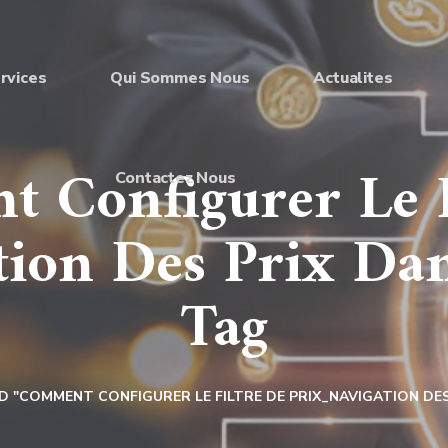
rvices
Qui Sommes Nous
Actualites
 Configurer Le F
Contactez Nous
tion Des Prix Da
Tag
 "COMMENT CONFIGURER LE FILTRE DE PRIX_NAVIGATION DES