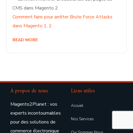
Comment faire pour arrêter Brute Force Attacks
dans Magento 1, 2
READ MORE
À propos de nous
Liens utiles
Magento2Planet : vos
Accueil
experts incontournables
Nos Services
pour des solutions de
commerce électronique
Qui Sommes Nous