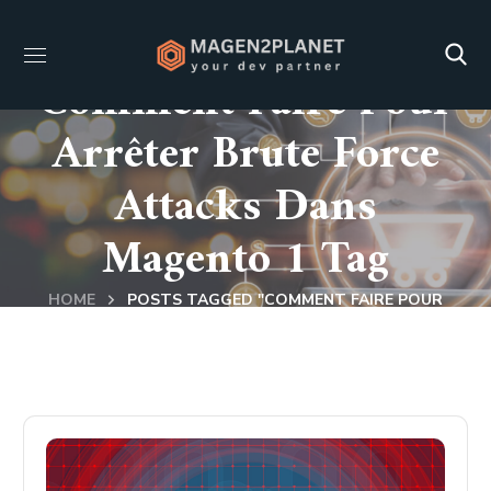
Comment Faire Pour
Arrêter Brute Force
Attacks Dans
Magento 1 Tag
HOME
POSTS TAGGED "COMMENT FAIRE POUR
ARRÊTER BRUTE FORCE ATTACKS DANS MAGENTO 1"