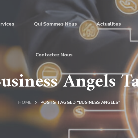
rvices
Qui Sommes Nous
Actualites
Contactez Nous
usiness Angels T
HOME
POSTS TAGGED "BUSINESS ANGELS"