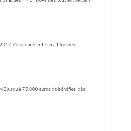
ent dans des PME innovantes tout en mettant
er 2017. Cela représente un allégement
PME jusqu’à 75 000 euros de bénéfice, dès