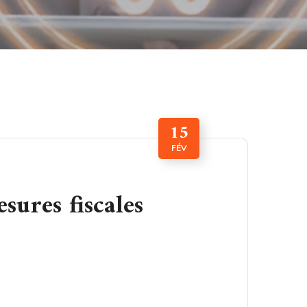
15
FÉV
sures fiscales