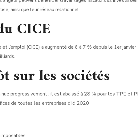
 angels peuvent bénéficier d’avantages fiscaux s’ils investiss
se, ainsi que leur réseau relationnel.
du CICE
té et l’emploi (CICE) a augmenté de 6 à 7 % depuis le 1er janvi
lliards.
t sur les sociétés
iminue progressivement : il est abaissé à 28 % pour les TPE et 
ces de toutes les entreprises d’ici 2020
 imposables