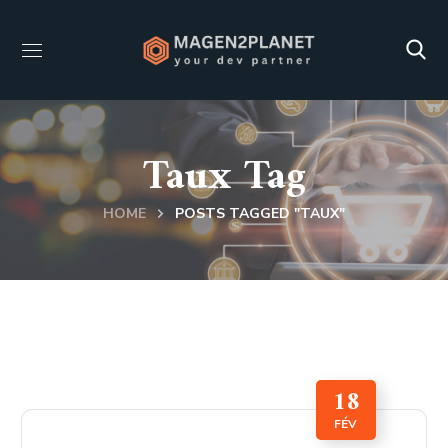
Taux Tag
HOME
POSTS TAGGED "TAUX"
18
FÉV