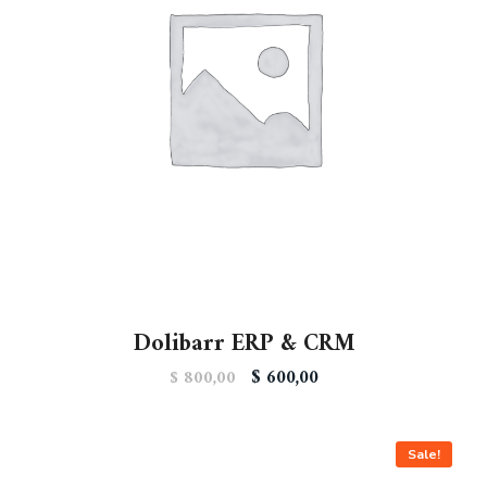
Dolibarr ERP & CRM
$
600,00
$
800,00
Sale!