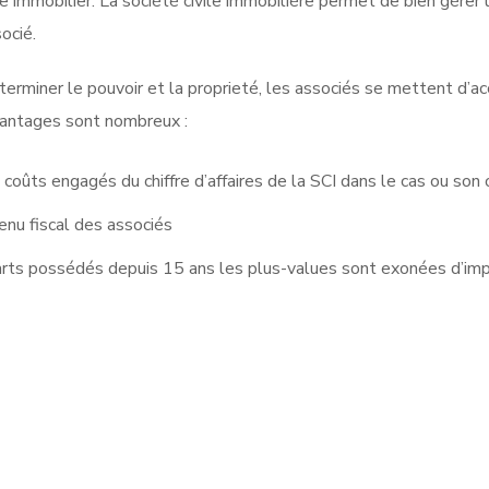
e immobilier. La société civile immobilière permet de bien gérer
ocié.
eterminer le pouvoir et la proprieté, les associés se mettent d’ac
avantages sont nombreux :
s coûts engagés du chiffre d’affaires de la SCI dans le cas ou son 
venu fiscal des associés
parts possédés depuis 15 ans les plus-values sont exonées d’im